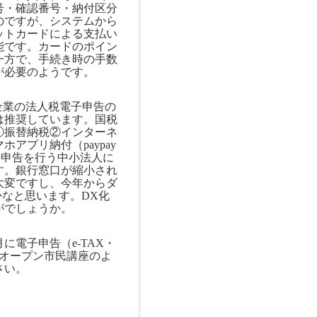
号・確認番号・納付区分
のですが、システムから
ットカードによる支払い
能です。カードのポイン
一方で、手続き時の手数
が必要のようです。
企業の法人税電子申告の
は推奨しています。国税
①振替納税②インターネ
マホアプリ納付（
paypay
子申告を行う中小法人に
す。銀行窓口が縮小され
大変ですし、今年からダ
かなと思います。
DX
化
がでしょうか。
月に電子申告（
e-TAX
・
オープン市民講座のよ
さい。