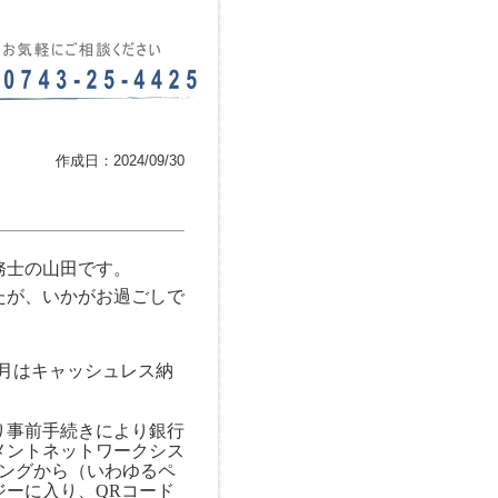
作成日：2024/09/30
務士の山田です。
たが、いかがお過ごしで
月はキャッシュレス納
り事前手続きにより銀行
メントネットワークシス
ングから（いわゆるペ
ジーに入り、
QR
コード