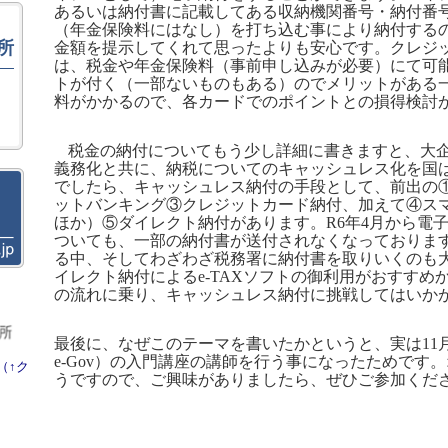
あるいは納付書に記載してある収納機関番号・納付番
（年金保険料にはなし）を打ち込む事により納付する
所
金額を提示してくれて思ったよりも安心です。クレジ
は、税金や年金保険料（事前申し込みが必要）にて可
トが付く（一部ないものもある）のでメリットがある
料がかかるので、各カードでのポイントとの損得検討
税金の納付についてもう少し詳細に書きますと、大
義務化と共に、納税についてのキャッシュレス化を国
でしたら、キャッシュレス納付の手段として、前出の
ットバンキング③クレジットカード納付、加えて④ス
ほか）⑤ダイレクト納付があります。
R6
年
4
月から電
ついても、一部の納付書が送付されなくなっておりま
る中、そしてわざわざ税務署に納付書を取りいくのも
イレクト納付による
e-TAX
ソフトの御利用がおすすめ
の流れに乗り、キャッシュレス納付に挑戦してはいか
最後に、なぜこのテーマを書いたかというと、実は
11
e-Gov
）の入門講座の講師を行う事になったためです。
（↑ク
うですので、ご興味がありましたら、ぜひご参加くだ